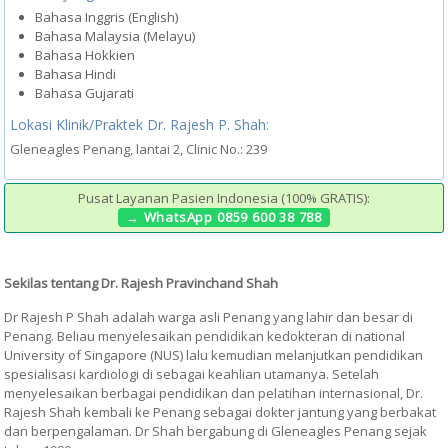
Bahasa Inggris (English)
Bahasa Malaysia (Melayu)
Bahasa Hokkien
Bahasa Hindi
Bahasa Gujarati
Lokasi Klinik/Praktek Dr. Rajesh P. Shah:
Gleneagles Penang, lantai 2, Clinic No.: 239
Pusat Layanan Pasien Indonesia (100% GRATIS):
→ WhatsApp 0859 600 38 788
Sekilas tentang Dr. Rajesh Pravinchand Shah
Dr Rajesh P Shah adalah warga asli Penang yang lahir dan besar di
Penang. Beliau menyelesaikan pendidikan kedokteran di national
University of Singapore (NUS) lalu kemudian melanjutkan pendidikan
spesialisasi kardiologi di sebagai keahlian utamanya. Setelah
menyelesaikan berbagai pendidikan dan pelatihan internasional, Dr.
Rajesh Shah kembali ke Penang sebagai dokter jantung yang berbakat
dan berpengalaman. Dr Shah bergabung di Gleneagles Penang sejak