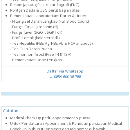
Rekam Jantung Elektrokardiografi (EKG)
Rontgen Dada & USG perut bagian atas.
Pemeriksaan Laboratorium: Darah & Urine:
- Hitung Sel Darah Lengkap (Full Blood Count)
- Fungsi Ginjal (kreatinin dll)
- Fungsi Liver (SGOT, SGPT dll)
- Profil Lemak (kolesterol dll)
- Tes Hepatitis (HBs Ag, HBs Ab & HCV antibody)
- Tes Gula Darah Puasa
- Tes hormon Tiroid (Free T4 & TSH)
- Pemeriksaan Urine Lengkap.
Daftar via Whatsapp
→ 0859 600 38 788
Catatan
Medical Check Up perlu appointment & puasa.
Untuk Pendaftaran Appointment & Panduan persiapan Medical
Check Up, hubungi TripMedis dengan nomor di bawah.