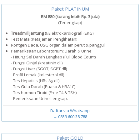
Paket PLATINUM
RM 880 (kurang lebih Rp. 3 juta)
(Terlengkap)
Treadmill Jantung
& Elektrokardiografi (EKG)
Test Mata (Ketajaman Penglihatan)
Rontgen Dada, USG organ dalam perut & panggul.
Pemeriksaan Laboratorium: Darah & Urine:
- Hitung Sel Darah Lengkap (Full Blood Count)
- Fungsi Ginjal (kreatinin dll)
- Fungsi Liver (SGOT, SGPT dll)
- Profil Lemak (kolesterol dll)
- Tes Hepatitis (HBs Ag dll)
- Tes Gula Darah (Puasa & HBA1C)
- Tes hormon Tiroid (Free T4 & TSH)
- Pemeriksaan Urine Lengkap.
Daftar via Whatsapp
→ 0859 600 38 788
Paket GOLD