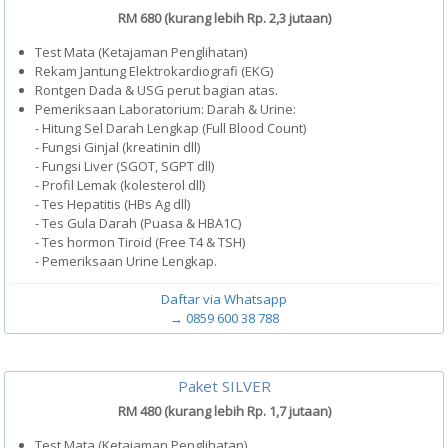
RM 680 (kurang lebih Rp. 2,3 jutaan)
Test Mata (Ketajaman Penglihatan)
Rekam Jantung Elektrokardiografi (EKG)
Rontgen Dada & USG perut bagian atas.
Pemeriksaan Laboratorium: Darah & Urine:
- Hitung Sel Darah Lengkap (Full Blood Count)
- Fungsi Ginjal (kreatinin dll)
- Fungsi Liver (SGOT, SGPT dll)
- Profil Lemak (kolesterol dll)
- Tes Hepatitis (HBs Ag dll)
- Tes Gula Darah (Puasa & HBA1C)
- Tes hormon Tiroid (Free T4 & TSH)
- Pemeriksaan Urine Lengkap.
Daftar via Whatsapp
→ 0859 600 38 788
Paket SILVER
RM 480 (kurang lebih Rp. 1,7 jutaan)
Test Mata (Ketajaman Penglihatan)