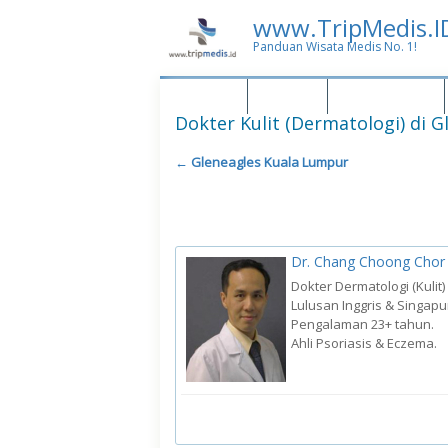
www.TripMedis.I
Panduan Wisata Medis No. 1!
Malaysia
Penang
Kuala Lumpur
Dokter Kulit (Dermatologi) di 
←
Gleneagles Kuala Lumpur
Dr. Chang Choong Chor
Dokter Dermatologi (Kulit)
Lulusan Inggris & Singapu
Pengalaman 23+ tahun.
Ahli Psoriasis & Eczema.