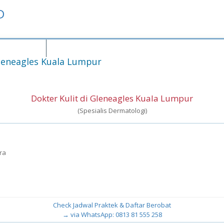
D
Singapura
Gleneagles Kuala Lumpur
Dokter Kulit di Gleneagles Kuala Lumpur
(Spesialis Dermatologi)
ra
Check Jadwal Praktek & Daftar Berobat
→ via WhatsApp: 0813 81 555 258