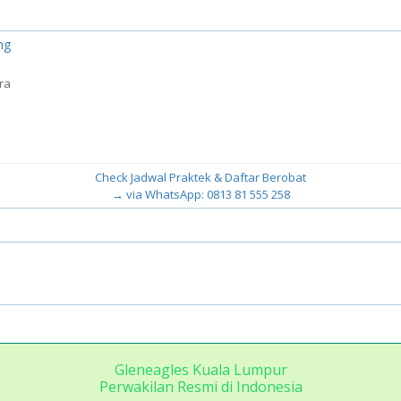
ng
ra
Check Jadwal Praktek & Daftar Berobat
→ via WhatsApp: 0813 81 555 258
Gleneagles Kuala Lumpur
Perwakilan Resmi di Indonesia