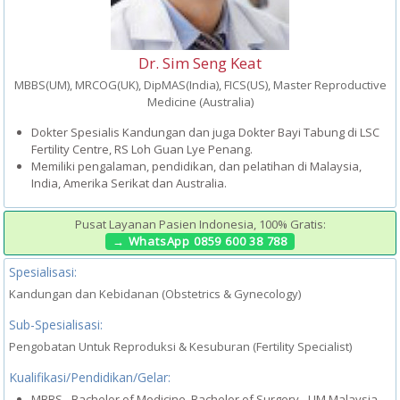
Dr. Sim Seng Keat
MBBS(UM), MRCOG(UK), DipMAS(India), FICS(US), Master Reproductive
Medicine (Australia)
Dokter Spesialis Kandungan dan juga Dokter Bayi Tabung di LSC
Fertility Centre, RS Loh Guan Lye Penang.
Memiliki pengalaman, pendidikan, dan pelatihan di Malaysia,
India, Amerika Serikat dan Australia.
Pusat Layanan Pasien Indonesia, 100% Gratis:
→ WhatsApp 0859 600 38 788
Spesialisasi:
Kandungan dan Kebidanan (Obstetrics & Gynecology)
Sub-Spesialisasi:
Pengobatan Untuk Reproduksi & Kesuburan (Fertility Specialist)
Kualifikasi/Pendidikan/Gelar:
MBBS - Bachelor of Medicine, Bachelor of Surgery - UM Malaysia