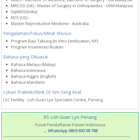
MRCOG (UK) - Master of Surgery in Orthopaedics - UKM Malaysia
DipMAS(India)
FICS (US) -
Master Reproductive Medicine - Australia
Pengalaman/Fokus/Minat Khusus:
Program Bayi Tabung (In Vitro Fertilization, IVF)
Program Inseminasi Buatan
Bahasa yang Dikuasai
Bahasa Melayu (Malay)
Bahasa Indonesia
Bahasa Inggris (English)
Bahasa Mandarin
Lokasi Praktek/Klinik Dr Sim Seng Keat
LSC Fertility - Loh Guan Lye Specialist Centre, Penang
RS Loh Guan Lye Penang
Pusat Pendaftaran Pasien Indonesia
→ WhatsApp 0859 600 38 788