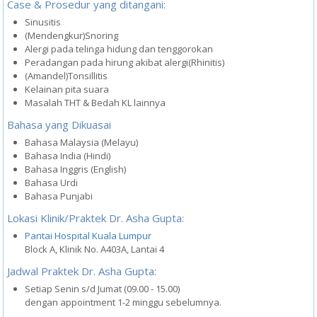
Case & Prosedur yang ditangani:
Sinusitis
(Mendengkur)Snoring
Alergi pada telinga hidung dan tenggorokan
Peradangan pada hirung akibat alergi(Rhinitis)
(Amandel)Tonsillitis
Kelainan pita suara
Masalah THT & Bedah KL lainnya
Bahasa yang Dikuasai
Bahasa Malaysia (Melayu)
Bahasa India (Hindi)
Bahasa Inggris (English)
Bahasa Urdi
Bahasa Punjabi
Lokasi Klinik/Praktek Dr. Asha Gupta:
Pantai Hospital Kuala Lumpur
Block A, Klinik No. A403A, Lantai 4
Jadwal Praktek Dr. Asha Gupta:
Setiap Senin s/d Jumat (09.00 - 15.00)
dengan appointment 1-2 minggu sebelumnya.