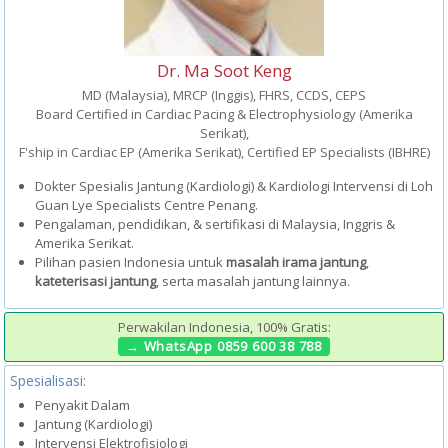
Dr. Ma Soot Keng
MD (Malaysia), MRCP (Inggis), FHRS, CCDS, CEPS
Board Certified in Cardiac Pacing & Electrophysiology (Amerika
Serikat),
F'ship in Cardiac EP (Amerika Serikat), Certified EP Specialists (IBHRE)
Dokter Spesialis Jantung (Kardiologi) & Kardiologi Intervensi di Loh
Guan Lye Specialists Centre Penang.
Pengalaman, pendidikan, & sertifikasi di Malaysia, Inggris &
Amerika Serikat.
Pilihan pasien Indonesia untuk
masalah irama jantung
,
kateterisasi jantung
, serta masalah jantung lainnya.
Perwakilan Indonesia, 100% Gratis:
→ WhatsApp 0859 600 38 788
Spesialisasi:
Penyakit Dalam
Jantung (Kardiologi)
Intervensi Elektrofisiologi