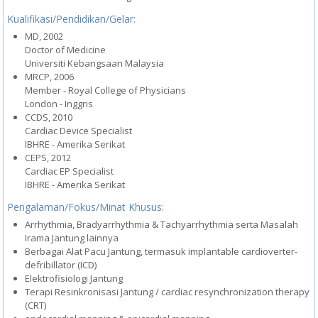
Kualifikasi/Pendidikan/Gelar:
MD, 2002
Doctor of Medicine
Universiti Kebangsaan Malaysia
MRCP, 2006
Member - Royal College of Physicians
London - Inggris
CCDS, 2010
Cardiac Device Specialist
IBHRE - Amerika Serikat
CEPS, 2012
Cardiac EP Specialist
IBHRE - Amerika Serikat
Pengalaman/Fokus/Minat Khusus:
Arrhythmia, Bradyarrhythmia & Tachyarrhythmia serta Masalah
Irama Jantung lainnya
Berbagai Alat Pacu Jantung, termasuk implantable cardioverter-
defribillator (ICD)
Elektrofisiologi Jantung
Terapi Resinkronisasi Jantung / cardiac resynchronization therapy
(CRT)